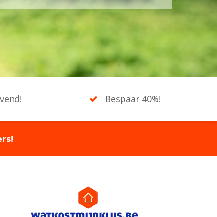
jvend!
Bespaar 40%!
rs!