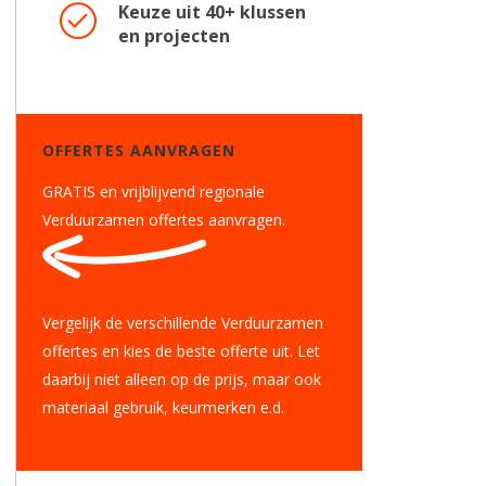
Keuze uit 40+ klussen
en projecten
OFFERTES AANVRAGEN
GRATIS en vrijblijvend regionale
Verduurzamen offertes aanvragen.
Vergelijk de verschillende Verduurzamen
offertes en kies de beste offerte uit. Let
daarbij niet alleen op de prijs, maar ook
materiaal gebruik, keurmerken e.d.