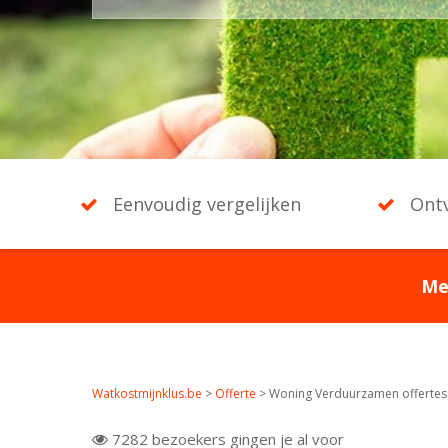
Eenvoudig vergelijken
Ontv
Me
Watkostmijnklus.be
>
Offerte
>
Woning Verduurzamen offertes
7282 bezoekers gingen je al voor
