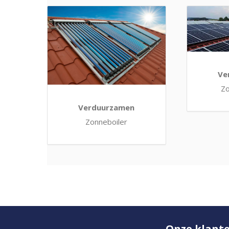
Ve
Z
Verduurzamen
Zonneboiler
Onze klant