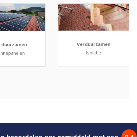
Verduurzamen
rduurzamen
Isolatie
onnepanelen
en beoordelen ons gemiddeld met een
9,4