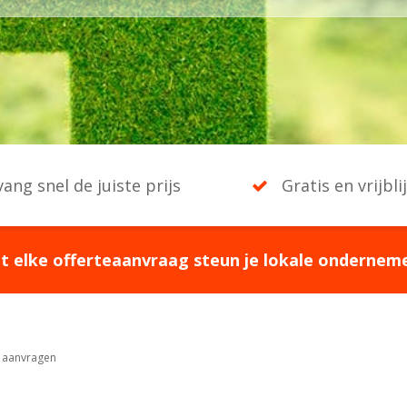
ang snel de juiste prijs
Gratis en vrijbli
t elke offerteaanvraag steun je lokale onderneme
 aanvragen