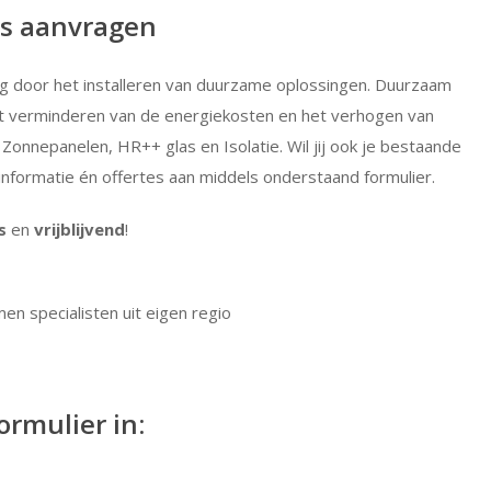
s aanvragen
g door het installeren van duurzame oplossingen. Duurzaam
et verminderen van de energiekosten en het verhogen van
Zonnepanelen, HR++ glas en Isolatie. Wil jij ook je bestaande
formatie én offertes aan middels onderstaand formulier.
s
en
vrijblijvend
!
n specialisten uit eigen regio
ormulier in: